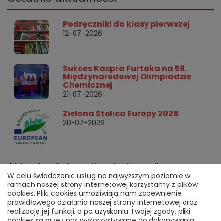
Podręczniki do klasy pierwszej
12-07-2026
Sukces Kacpra Furtaka na 58.
Międzynarodowej Olimpiadzie
Chemicznej
21-07-2026
Zielona Stolica Europy 2028
20-07-2026
Aktualności według kategorii
W celu świadczenia usług na najwyższym poziomie w
ramach naszej strony internetowej korzystamy z plików
cookies. Pliki cookies umożliwiają nam zapewnienie
Fotografia i sztuka (37)
prawidłowego działania naszej strony internetowej oraz
realizację jej funkcji, a po uzyskaniu Twojej zgody, pliki
Informacje (23)
cookies są przez nas wykorzystywane do dokonywania