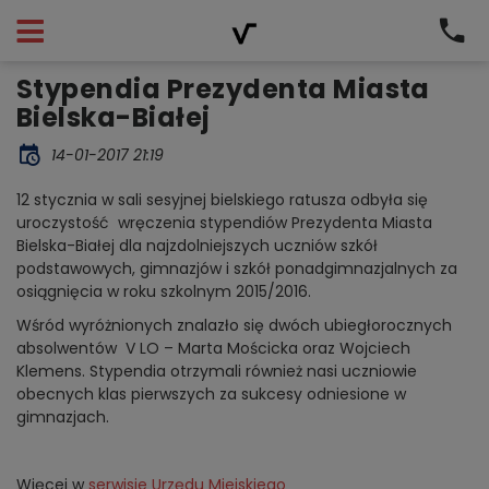
Stypendia Prezydenta Miasta
Bielska-Białej
14-01-2017 21:19
12 stycznia w sali sesyjnej bielskiego ratusza odbyła się
uroczystość wręczenia stypendiów Prezydenta Miasta
Bielska-Białej dla najzdolniejszych uczniów szkół
podstawowych, gimnazjów i szkół ponadgimnazjalnych za
osiągnięcia w roku szkolnym 2015/2016.
Wśród wyróżnionych znalazło się dwóch ubiegłorocznych
absolwentów V LO – Marta Mościcka oraz Wojciech
Klemens. Stypendia otrzymali również nasi uczniowie
obecnych klas pierwszych za sukcesy odniesione w
gimnazjach.
Więcej w
serwisie Urzędu Miejskiego