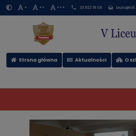
+
++
+++
33 822 18 09
biuro@lo5.
Strona główna
Aktualności
O sz