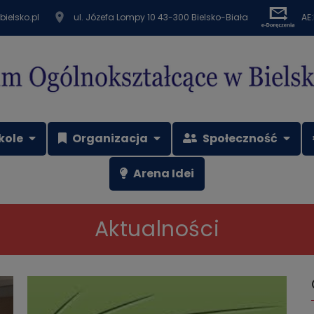
bielsko.pl
ul. Józefa Lompy 10 43-300 Bielsko-Biała
AE
kole
Organizacja
Społeczność
Arena Idei
Aktualności